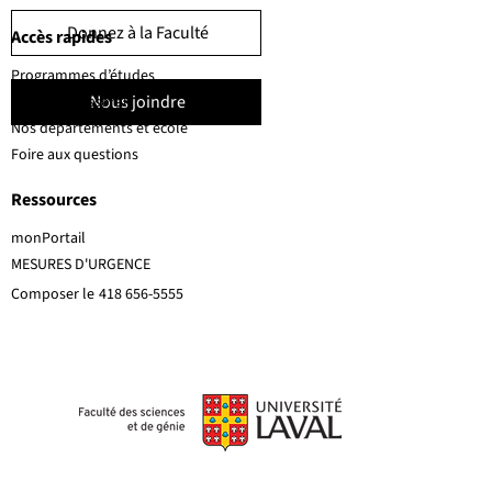
Donnez à la Faculté
Accès rapides
Programmes d’études
Nous joindre
Corps professoral
Nos départements et école
Foire aux questions
Ressources
monPortail
MESURES D'URGENCE
Composer le
418 656-5555